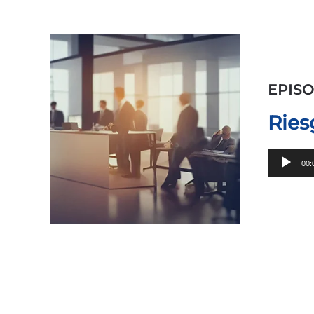
EPISO
Ries
Reprodu
00:
de
audio