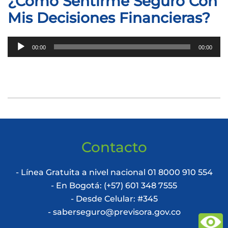
¿Cómo Sentirme Seguro Con
Mis Decisiones Financieras?
Reproductor
00:00
00:00
de
audio
Contacto
- Línea Gratuita a nivel nacional 01 8000 910 554
- En Bogotá: (+57) 601 348 7555
- Desde Celular: #345
- saberseguro@previsora.gov.co