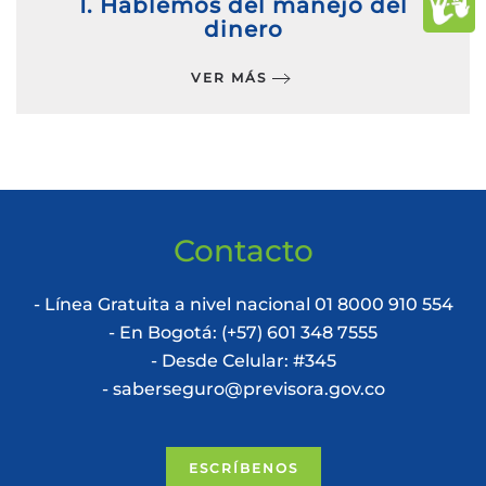
1. Hablemos del manejo del
dinero
VER MÁS
Contacto
- Línea Gratuita a nivel nacional 01 8000 910 554
- En Bogotá: (+57) 601 348 7555
- Desde Celular: #345
- saberseguro@previsora.gov.co
ESCRÍBENOS