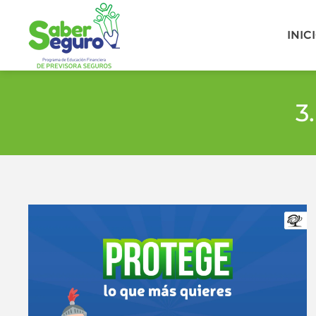
INIC
3