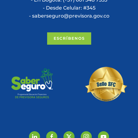
- Desde Celular: #345
- saberseguro@previsora.gov.co
ESCRÍBENOS